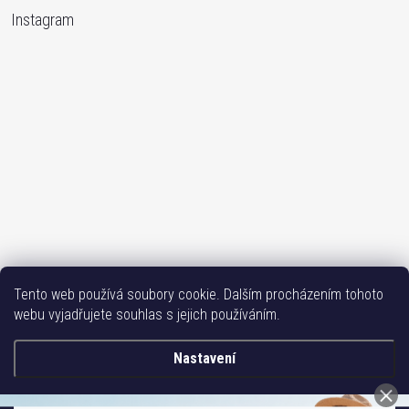
Instagram
Sledovat na Instagramu
Tento web používá soubory cookie. Dalším procházením tohoto
webu vyjadřujete souhlas s jejich používáním.
Bižutéria TOP
Vše k mobilu
Mobil příslušenství
Issa-Garden
Nastavení
Copyright 2017-2026
Bižuterie TOP CZ
. Všechna práva vyhrazena.