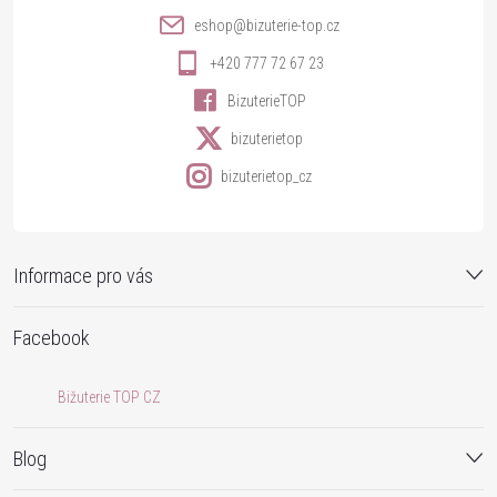
í
eshop
@
bizuterie-top.cz
+420 777 72 67 23
BizuterieTOP
bizuterietop
bizuterietop_cz
Informace pro vás
Facebook
Bižuterie TOP CZ
Blog