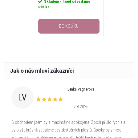
Skladem - hned odesíláme
>10 ks
DO KOŠÍKU
Lenka Vágnerová
LV
7.8.2026
S obchodem jsem byla maximálně spokojena. Zboží přišlo rychle a
bylo vše krásně zabalené bez zbytečných plastů. Šperky byly moc
krásné a kvalitní. Všichni mi je chválí. Určitě bych nakoupila znovu.