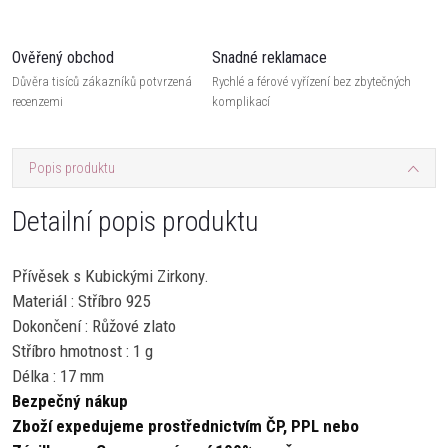
Ověřený obchod
Snadné reklamace
Důvěra tisíců zákazníků potvrzená
Rychlé a férové vyřízení bez zbytečných
recenzemi
komplikací
Popis produktu
Detailní popis produktu
Přívěsek s Kubickými Zirkony.
Materiál : Stříbro 925
Dokončení : Růžové zlato
Stříbro hmotnost : 1 g
Délka : 17 mm
Bezpečný nákup
Zboží expedujeme prostřednictvím ČP, PPL nebo