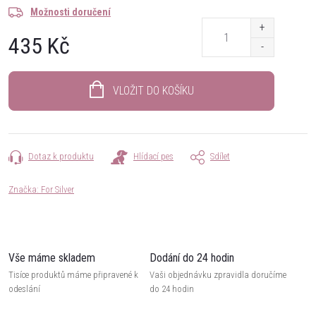
Možnosti doručení
435 Kč
Měrná
cena:
VLOŽIT DO KOŠÍKU
Dotaz k produktu
Hlídací pes
Sdílet
Značka:
For Silver
Vše máme skladem
Dodání do 24 hodin
Tisíce produktů máme připravené k
Vaši objednávku zpravidla doručíme
odeslání
do 24 hodin