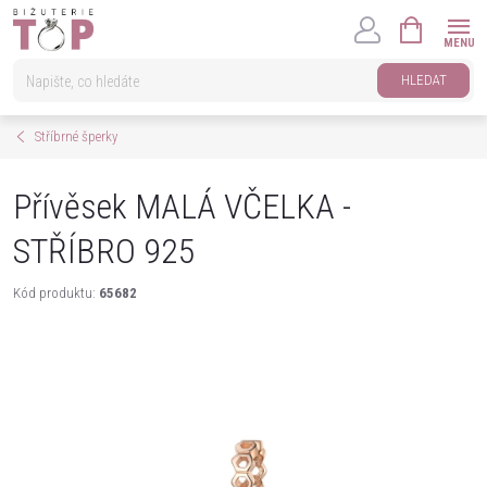
Přejít
NÁKUPNÍ
na
KOŠÍK
obsah
HLEDAT
Stříbrné šperky
Přívěsek MALÁ VČELKA -
STŘÍBRO 925
Kód produktu:
65682