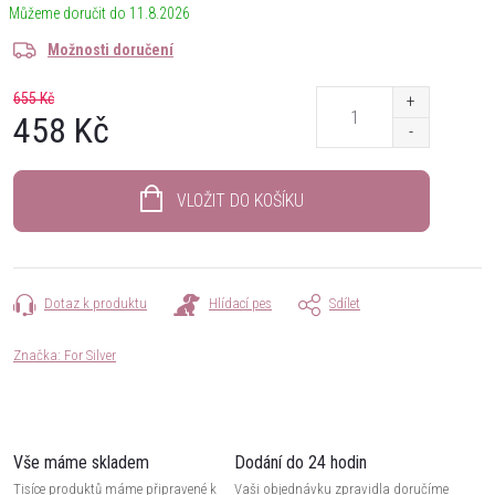
11.8.2026
Možnosti doručení
655 Kč
458 Kč
Měrná
cena:
VLOŽIT DO KOŠÍKU
Dotaz k produktu
Hlídací pes
Sdílet
Značka:
For Silver
Vše máme skladem
Dodání do 24 hodin
Tisíce produktů máme připravené k
Vaši objednávku zpravidla doručíme