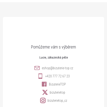
Z
á
p
a
t
Lucie
í
eshop
@
bizuterie-top.cz
+420 777 72 67 23
BizuterieTOP
bizuterietop
bizuterietop_cz