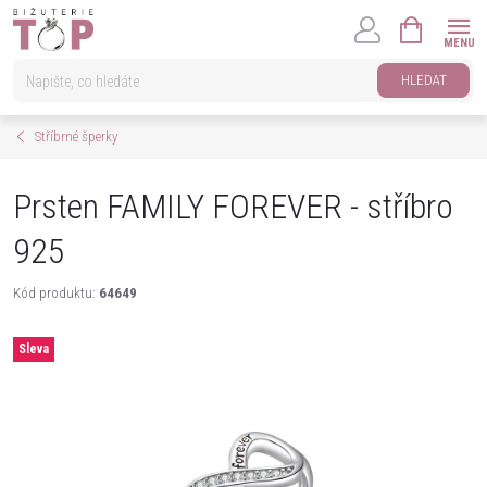
Přejít
NÁKUPNÍ
na
KOŠÍK
obsah
HLEDAT
Stříbrné šperky
Prsten FAMILY FOREVER - stříbro
925
Kód produktu:
64649
Sleva