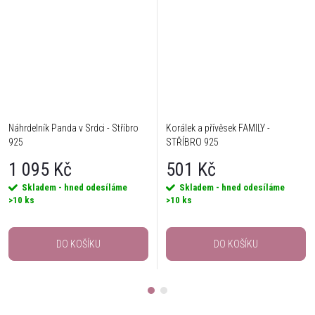
Náhrdelník Panda v Srdci - Stříbro
Korálek a přívěsek FAMILY -
925
STŘÍBRO 925
1 095 Kč
501 Kč
Skladem - hned odesíláme
Skladem - hned odesíláme
>10 ks
>10 ks
DO KOŠÍKU
DO KOŠÍKU