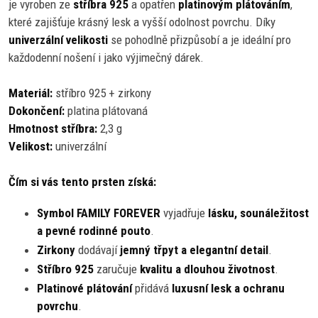
je vyroben ze
stříbra 925
a opatřen
platinovým plátováním
,
které zajišťuje krásný lesk a vyšší odolnost povrchu. Díky
univerzální velikosti
se pohodlně přizpůsobí a je ideální pro
každodenní nošení i jako výjimečný dárek.
Materiál:
stříbro 925 + zirkony
Dokončení:
platina plátovaná
Hmotnost stříbra:
2,3 g
Velikost:
univerzální
Čím si vás tento prsten získá:
Symbol FAMILY FOREVER
vyjadřuje
lásku, sounáležitost
a pevné rodinné pouto
.
Zirkony
dodávají
jemný třpyt a elegantní detail
.
Stříbro 925
zaručuje
kvalitu a dlouhou životnost
.
Platinové plátování
přidává
luxusní lesk a ochranu
povrchu
.