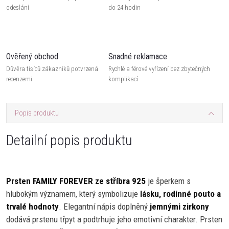
odeslání
do 24 hodin
Ověřený obchod
Snadné reklamace
Důvěra tisíců zákazníků potvrzená
Rychlé a férové vyřízení bez zbytečných
recenzemi
komplikací
Popis produktu
Detailní popis produktu
Prsten FAMILY FOREVER ze stříbra 925
je šperkem s
hlubokým významem, který symbolizuje
lásku, rodinné pouto a
trvalé hodnoty
. Elegantní nápis doplněný
jemnými zirkony
dodává prstenu třpyt a podtrhuje jeho emotivní charakter. Prsten