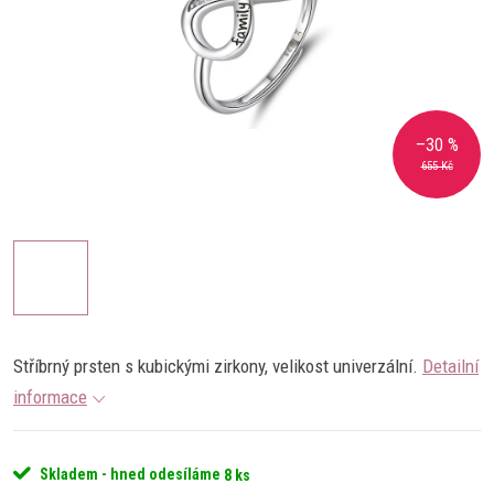
–30 %
655 Kč
Stříbrný prsten s kubickými zirkony, velikost univerzální.
Detailní
informace
Skladem - hned odesíláme
8 ks