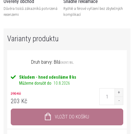
Ověřený obchod
Snadné reklamace
Důvěra tisíců zákazníků potvrzená
Rychlé a férové vyřízení bez zbytečných
recenzemi
komplikací
Druh barvy: Bílá
36397/BIL
Skladem - hned odesíláme
8 ks
Můžeme doručit do
10.8.2026
290 Kč
203 Kč
VLOŽIT DO KOŠÍKU