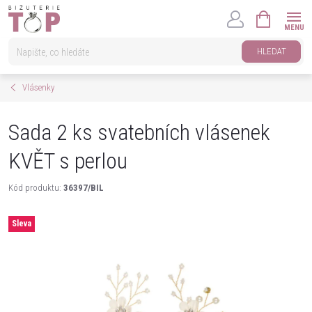
Přejít
NÁKUPNÍ
na
KOŠÍK
obsah
HLEDAT
Vlásenky
Sada 2 ks svatebních vlásenek
KVĚT s perlou
Kód produktu:
36397/BIL
Sleva