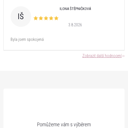
ILONA ŠTĚPNIČKOVÁ
IŠ
3.8.2026
Byla jsem spokojená
Zobrazit další hodnocení
Z
á
p
a