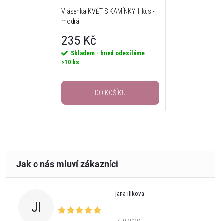
Vlásenka KVĚT S KAMÍNKY 1 kus -
modrá
235 Kč
Skladem - hned odesíláme
>10 ks
DO KOŠÍKU
jana illkova
JI