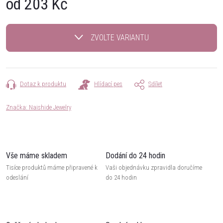
od
203 Kč
Měrná
cena:
ZVOLTE VARIANTU
Dotaz k produktu
Hlídací pes
Sdílet
Značka:
Naishide Jewelry
Vše máme skladem
Dodání do 24 hodin
Tisíce produktů máme připravené k
Vaši objednávku zpravidla doručíme
odeslání
do 24 hodin