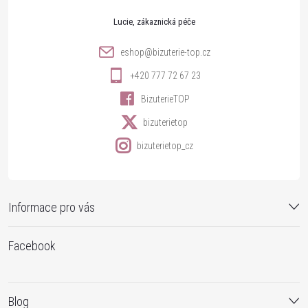
t
Lucie
í
eshop
@
bizuterie-top.cz
+420 777 72 67 23
BizuterieTOP
bizuterietop
bizuterietop_cz
Informace pro vás
Facebook
Blog