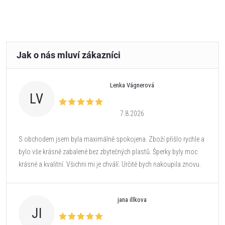
Lenka Vágnerová
LV
7.8.2026
S obchodem jsem byla maximálně spokojena. Zboží přišlo rychle a
bylo vše krásně zabalené bez zbytečných plastů. Šperky byly moc
krásné a kvalitní. Všichni mi je chválí. Určitě bych nakoupila znovu.
jana illkova
JI