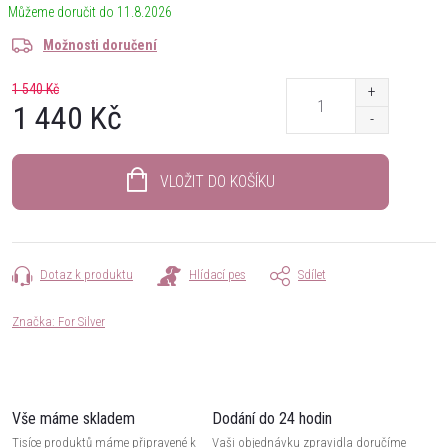
11.8.2026
Možnosti doručení
1 540 Kč
1 440 Kč
Měrná
cena:
VLOŽIT DO KOŠÍKU
Dotaz k produktu
Hlídací pes
Sdílet
Značka:
For Silver
Vše máme skladem
Dodání do 24 hodin
Tisíce produktů máme připravené k
Vaši objednávku zpravidla doručíme