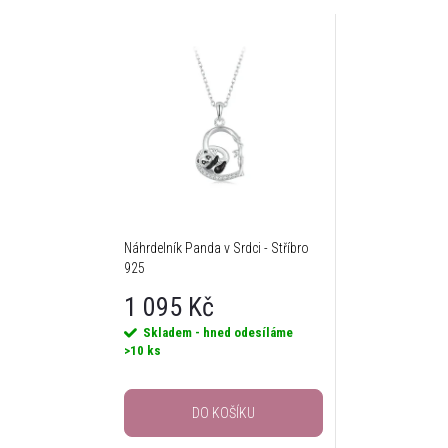
Náhrdelník Panda v Srdci - Stříbro
925
1 095 Kč
Skladem - hned odesíláme
>10 ks
DO KOŠÍKU