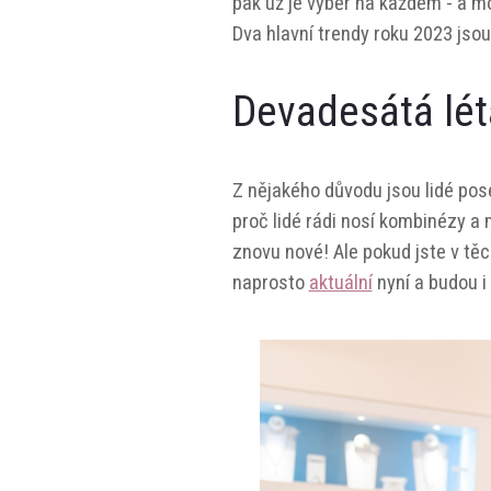
pak už je výběr na každém - a mo
Dva hlavní trendy roku 2023 jsou
Devadesátá lét
Z nějakého důvodu jsou lidé pose
proč lidé rádi nosí kombinézy a 
znovu nové! Ale pokud jste v těch 
naprosto
aktuální
nyní a budou i