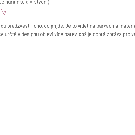
e náramků a vrstvení)
íky
ou předzvěstí toho, co přijde. Je to vidět na barvách a materiá
 se určtě v designu objeví
více barev
, což je dobrá zpráva pro v