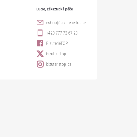
Lucie
eshop
@
bizuterie-top.cz
+420 777 72 67 23
BizuterieTOP
bizuterietop
bizuterietop_cz