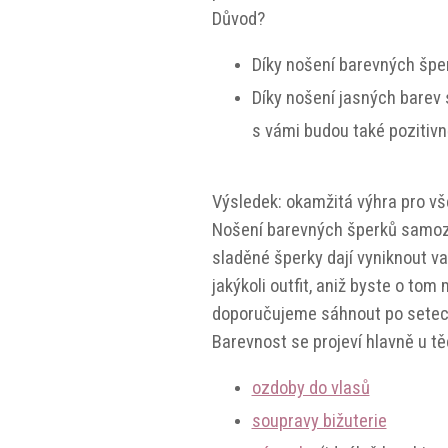
Důvod?
Díky nošení barevných šper
Díky nošení jasných barev s
s vámi budou také pozitiv
Výsledek:
okamžitá výhra pro vš
Nošení barevných šperků samozře
sladěné šperky dají vyniknout v
jakýkoli outfit, aniž byste o to
doporučujeme sáhnout po sete
Barevnost se projeví hlavně u tě
ozdoby do vlasů
soupravy bižuterie