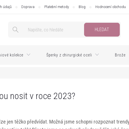
h údajů
Doprava
Platební metody
Blog
Hodnocení obchodu
HLEDAT
iové kolekce
Šperky z chirurgické oceli
Brože
ou nosit v roce 2023?
lze jen těžko předvídat. Možná jsme schopni rozpoznat trendy