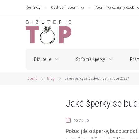
Přejít
Kontakty
Obchodní podmínky
Podmínky ochrany osobníc
na
obsah
Bižuterie
Stříbrné šperky
Prém
Domů
Blog
Jaké šperky se budou nosit v roce 2023?
Jaké šperky se bud
23.2.2023
Pokud jde o šperky, budoucnost 