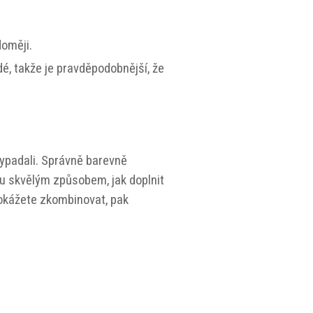
doměji.
idé, takže je pravděpodobnější, že
ypadali. Správně barevně
ou skvělým způsobem, jak doplnit
 dokážete zkombinovat, pak