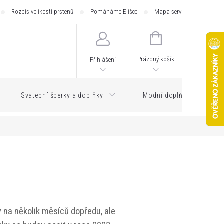
Rozpis velikostí prstenů
Pomáháme Elišce
Mapa serveru
Zásilk
NÁKUPNÍ
KOŠÍK
Prázdný košík
Přihlášení
Svatební šperky a doplňky
Modní doplňky
 na několik měsíců dopředu, ale