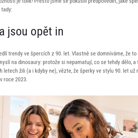
žností je tolik! Přesto jsme se pokusili předpovědět, jaké špe
 tady:
a jsou opět in
dlí trendy ve špercích z 90. let. Vlastně se domníváme, že t
myslí na dinosaury: protože si nepamatují, co se tehdy dělo, a
letech žili (a i kdyby ne), vězte, že šperky ve stylu 90. let už 
 v roce 2023.