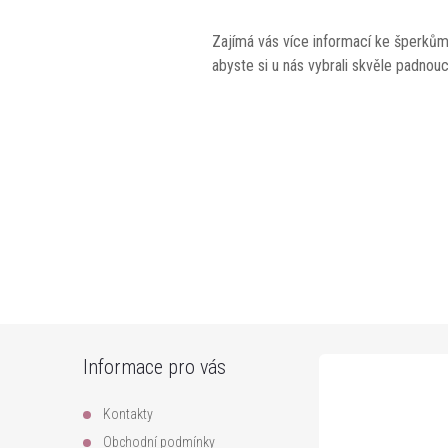
Zajímá vás více informací ke šperkům
abyste si u nás vybrali skvěle padnouc
Z
Informace pro vás
á
Kontakty
p
Obchodní podmínky