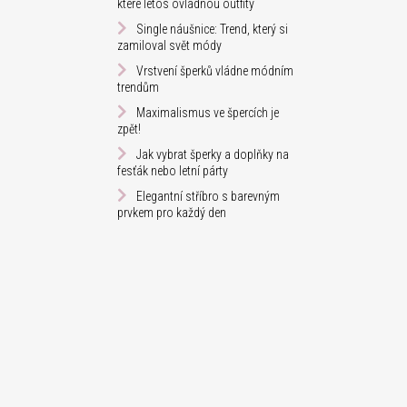
které letos ovládnou outfity
Single náušnice: Trend, který si
zamiloval svět módy
Vrstvení šperků vládne módním
trendům
Maximalismus ve špercích je
zpět!
Jak vybrat šperky a doplňky na
fesťák nebo letní párty
Elegantní stříbro s barevným
prvkem pro každý den