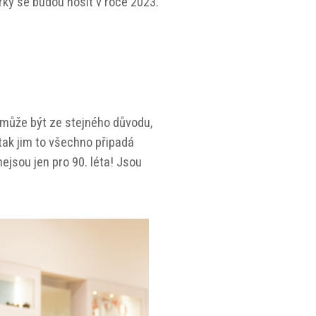
rky se budou nosit v roce 2023.
o může být ze stejného důvodu,
 tak jim to všechno připadá
nejsou jen pro 90. léta! Jsou