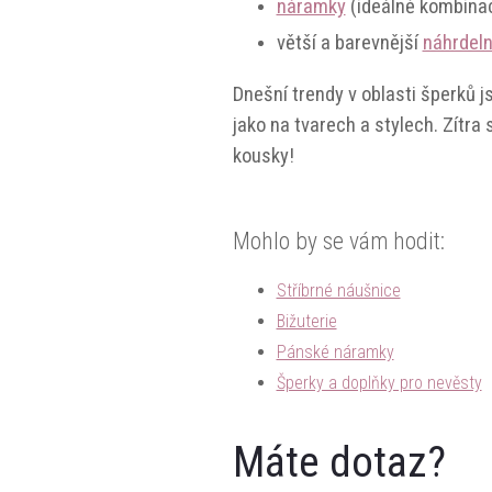
náramky
(ideálně kombinac
větší a barevnější
náhrdeln
Dnešní trendy v oblasti šperků js
jako na tvarech a stylech. Zítra
kousky!
Mohlo by se vám hodit:
Stříbrné náušnice
Bižuterie
Pánské náramky
Šperky a doplňky pro nevěsty
Máte dotaz?