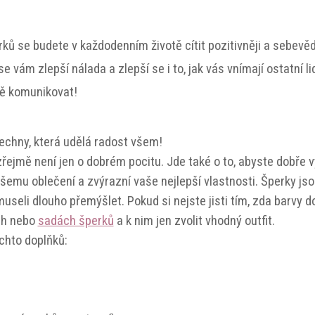
ků se budete v každodenním životě cítit pozitivněji a sebevě
e vám zlepší nálada a zlepší se i to, jak vás vnímají ostatní l
ně komunikovat!
echny, která udělá radost všem!
jmě není jen o dobrém pocitu. Jde také o to, abyste dobře v
ašemu oblečení a zvýrazní vaše nejlepší vlastnosti. Šperky js
m museli dlouho přemýšlet. Pokud si nejste jisti tím, zda barvy
ch nebo
sadách šperků
a k nim jen zvolit vhodný outfit.
chto doplňků: