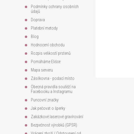
Podmínky ochrany osobních
a
údajů
Doprava
t
Platební metody
Blog
í
Hodnocení obchodu
Rozpis velikostí prstenů
Pomáháme Elišce
Mapa serveru
Zásilkovna - podací místo
Obecná pravidla soutěží na
Facebooku a Instagramu
Puncovní značky
Jak pečovat o šperky
Zakázkové laserové gravírování
Bezpečnost výrobků (GPSR)
Vrácení zboží / Odstoupení od