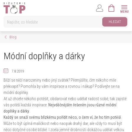
Přejít
NÁKUPNÍ
na
KOŠÍK
obsah
HLEDAT
Blog
Módní doplňky a dárky
7.8.2019
Blíží se něčí narozeniny nebo jiný svátek? Přemýšlíte, čím někoho mile
překvapit? Pomohla by vám inspirace a rovnou i nákup? Podívejte se na
módní doplňky.
Ať už chcete někoho potěšit, obdarovat nebo udělat radost sobě, tak zajisté
vás potěší každá inspirace.
Nejvděčnějším řešením jsou různé módní
doplňky a dárky
.
Každý se snaží svému blízkému pořídit něco, o čem ví, že ho tím potěší
.
Může to být úplná maličkost nebo naopak drahý dar, ale vždy to musí být
něco dotyčné osobě blízké. I zcela jemné drobnosti dokážou udělat velkou