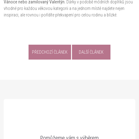
Vánoce nebo zamilovaný Valentýn.
Dárky v podobě módních doplňků jsou
vhodné pro každou věkovou kategorii a na jednom místě najdete nejen
inspiraci, ale rovnou i pořídíte překvapení pro celou rodinu a blízké.
PŘEDCHOZÍ ČLÁNEK
DALŠÍ ČLÁNEK
Z
á
p
a