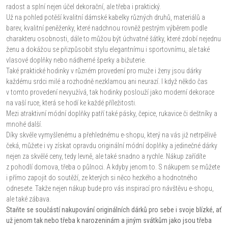
radost a splní nejen účel dekorační, ale třeba i praktický.
Už na pohled potěší kvalitní dámské kabelky různých druhů, materiálů a
barev, kvalitní peněženky, které nadchnou rovněž pestrým výběrem podle
charakteru osobnosti, dále to můžou být úchvatné šátky, které zdobí nejednu
ženu a dokážou se přizpůsobit stylu elegantnímu i sportovnímu, ale také
vlasové doplňky nebo nádherné šperky a bižuterie.
Také praktické hodinky v různém provedení pro muže i ženy jsou dárky
každému srdci milé a rozhodně nezklamou ani neurazí. I když někdo čas
v tomto provedení nevyužívá, tak hodinky poslouží jako moderní dekorace
na vaší ruce, která se hodí ke každé příležitosti.
Mezi atraktivní módní doplňky patří také pásky, čepice, rukavice či deštníky a
mnohé další.
Díky skvěle vymyšlenému a přehlednému e-shopu, který na vás již netrpělivě
čeká, můžete i vy získat opravdu originální módní doplňky a jedinečné dárky
nejen za skvělé ceny, tedy levně, ale také snadno a rychle. Nákup zařídíte
z pohodlí domova, třeba o půlnoci. A kdyby jenom to. S nákupem se můžete
i přímo zapojit do soutěží, ze kterých si něco hezkého a hodnotného
odnesete. Takže nejen nákup bude pro vás inspirací pro návštěvu e-shopu,
ale také zábava.
Staňte se součástí nakupování originálních dárků pro sebe i svoje blízké, ať
už jenom tak nebo třeba k narozeninám a jiným svátkům jako jsou třeba