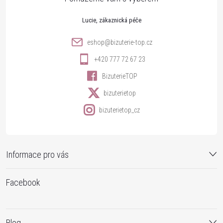
t
Lucie
í
eshop
@
bizuterie-top.cz
+420 777 72 67 23
BizuterieTOP
bizuterietop
bizuterietop_cz
Informace pro vás
Facebook
Blog