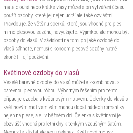
máte dlouhé nebo krátké vlasy můžete při vytváření účesu
použít ozdoby, které jej nejen udrží ale také ozvláštní.
Pravdou je, že většinu šperků, které jsou vhodné pro ples
mimo plesovou sezónu, nevyužijete. Výjimkou ale mohou být
ozdoby do vlasů. V závislosti na tom, po jaké ozdobě do
vlasů sáhnete, nemusí s koncem plesové sezóny nutně
skončit i její používání.
Květinové ozdoby do vlasů
Veselé barevné ozdoby do vlasů můžete zkombinovat s
barevnou plesovou róbou. Výborným řešením pro tento
případ je ozdoba s květinovým motivem. Čelenky do vlasů s
květinovým motivem vám mohou dodat nádech romantiky
nejen na plese, ale i v běžném dni. Čelenka s květinami je
obzvlášť vhodná pro letní dny k tenkým vzdušným šatům.
Nemusíte zůstat ale jen u čelenek. Květinové motivy