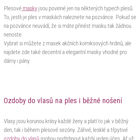
Plesové
masky
jsou povinné jen na některých typech plesů.
To, jestli je ples v maskách naleznete na pozvánce. Pokud se
na pozvánce neuvádí, že si máte přinést masku tak žádnou
nenoste.
Vybrat si můžete z masek akčních komiksových hrdinů, ale
najdete zde také decentní a elegantní masky vhodné pro
dámy i pány.
Ozdoby do vlasů na ples i běžné nošení
Vlasy jsou korunou krásy každé ženy a platí to jak v běžný
den, tak i během plesové sezóny. Zářivé, lesklé a třpytivé
ozdoby do vlasů
mohou podtrhnout každý jeden účes. Ať už