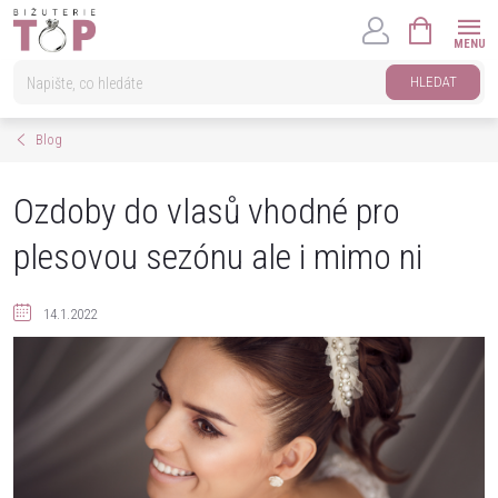
Přejít
NÁKUPNÍ
na
KOŠÍK
obsah
HLEDAT
Blog
Ozdoby do vlasů vhodné pro
plesovou sezónu ale i mimo ni
14.1.2022