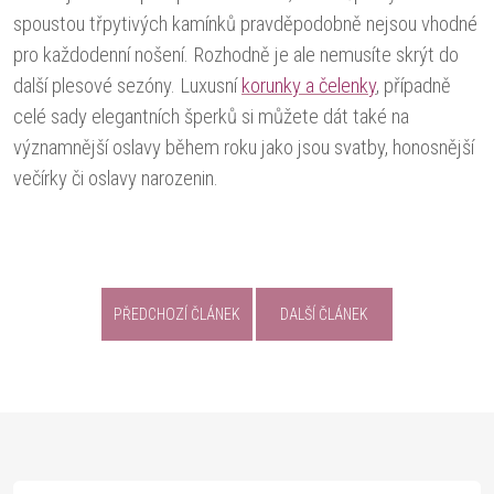
spoustou třpytivých kamínků pravděpodobně nejsou vhodné
pro každodenní nošení. Rozhodně je ale nemusíte skrýt do
další plesové sezóny. Luxusní
korunky a čelenky
, případně
celé sady elegantních šperků si můžete dát také na
významnější oslavy během roku jako jsou svatby, honosnější
večírky či oslavy narozenin.
PŘEDCHOZÍ ČLÁNEK
DALŠÍ ČLÁNEK
Z
á