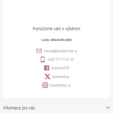
p
a
t
Lucie
í
eshop
@
bizuterie-top.cz
+420 777 72 67 23
BizuterieTOP
bizuterietop
bizuterietop_cz
Informace pro vás