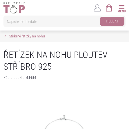
Přejít
NÁKUPNÍ
na
KOŠÍK
obsah
HLEDAT
Stříbrné řetízky na nohu
ŘETÍZEK NA NOHU PLOUTEV -
STŘÍBRO 925
Kód produktu:
64986