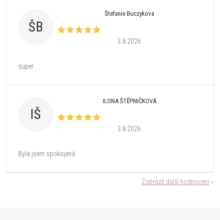
Štefanie Buczykova
ŠB
3.8.2026
super
ILONA ŠTĚPNIČKOVÁ
IŠ
3.8.2026
Byla jsem spokojená
Zobrazit další hodnocení
Z