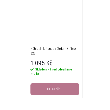
Náhrdelník Panda v Srdci - Stříbro
925
1 095 Kč
Skladem - hned odesíláme
>10 ks
DO KOŠÍKU