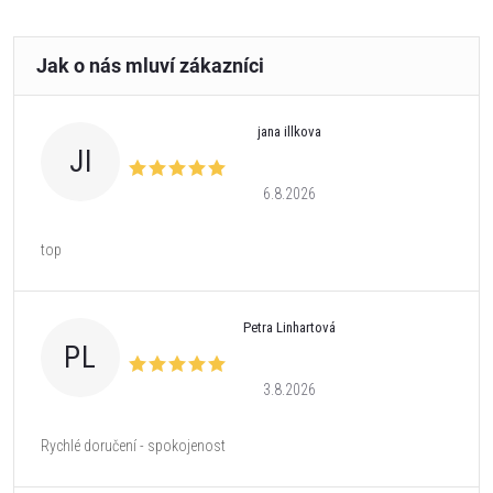
jana illkova
JI
6.8.2026
top
Petra Linhartová
PL
3.8.2026
Rychlé doručení - spokojenost