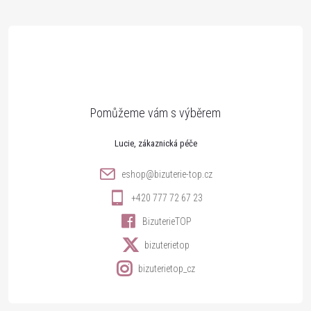
á
p
a
t
Lucie
í
eshop
@
bizuterie-top.cz
+420 777 72 67 23
BizuterieTOP
bizuterietop
bizuterietop_cz